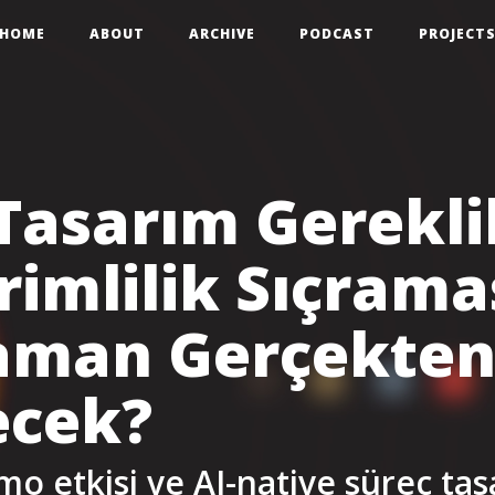
HOME
ABOUT
ARCHIVE
PODCAST
PROJECT
Tasarım Gereklil
rimlilik Sıçrama
aman Gerçekte
ecek?
mo etkisi ve AI-native süreç tas