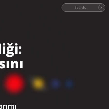
S
iği:
sını
n
arımı