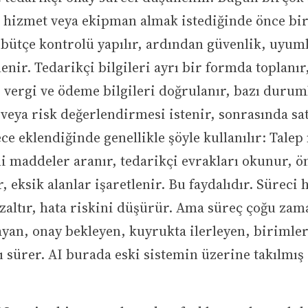
, hizmet veya ekipman almak istediğinde önce bi
 bütçe kontrolü yapılır, ardından güvenlik, uyum
lenir. Tedarikçi bilgileri ayrı bir formda toplanı
r, vergi ve ödeme bilgileri doğrulanır, bazı durum
 veya risk değerlendirmesi istenir, sonrasında sat
ece eklendiğinde genellikle şöyle kullanılır: Talep
i maddeler aranır, tedarikçi evrakları okunur, ö
, eksik alanlar işaretlenir. Bu faydalıdır. Süreci h
azaltır, hata riskini düşürür. Ama süreç çoğu zam
layan, onay bekleyen, kuyrukta ilerleyen, birimler
ışı sürer. AI burada eski sistemin üzerine takılmı