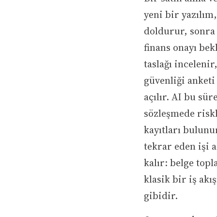
yeni bir yazılım
doldurur, sonra
finans onayı bek
taslağı inceleni
güvenliği anketi
açılır. AI bu sür
sözleşmede riskl
kayıtları bulunur
tekrar eden işi 
kalır: belge top
klasik bir iş ak
gibidir.