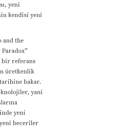
sı, yeni
şin kendisi yeni
o and the
y Paradox”
 bir referans
n üretkenlik
tarihine bakar.
knolojiler, yani
şlarına
sinde yeni
yeni beceriler