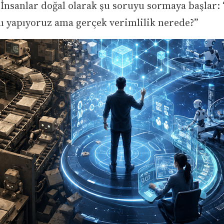
 İnsanlar doğal olarak şu soruyu sormaya başlar:
mı yapıyoruz ama gerçek verimlilik nerede?”