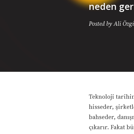
neden ger
Posted by Ali Özg
Teknoloji tarihi
hisseder, şirket
bahseder, danışm
çıkarır. Fakat b