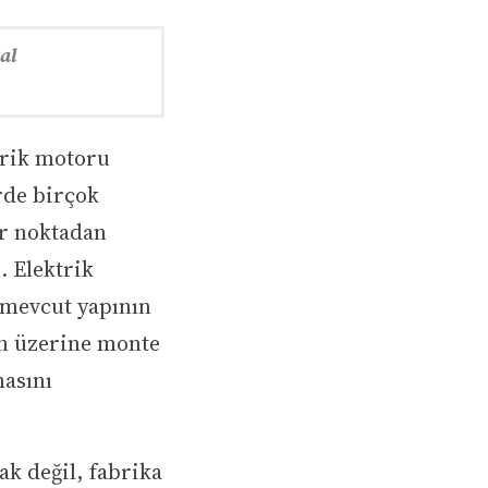
ğal
trik motoru
rde birçok
ir noktadan
. Elektrik
, mevcut yapının
in üzerine monte
masını
ak değil, fabrika