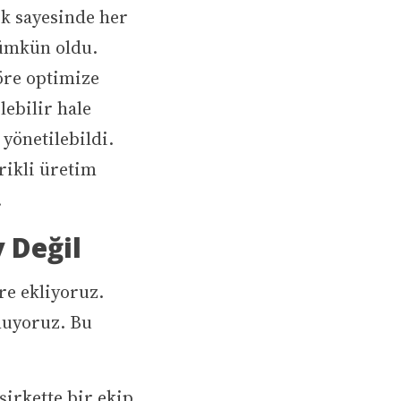
ik sayesinde her
ümkün oldu.
göre optimize
lebilir hale
 yönetilebildi.
trikli üretim
.
y Değil
re ekliyoruz.
muyoruz. Bu
şirkette bir ekip