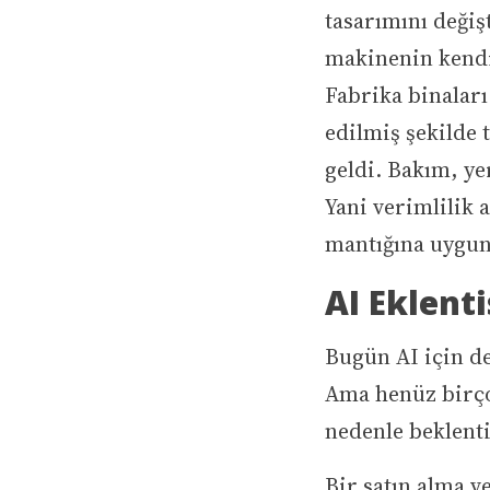
tasarımını değiş
makinenin kend
Fabrika binaları
edilmiş şekilde t
geldi. Bakım, ye
Yani verimlilik 
mantığına uygun 
AI Eklenti
Bugün AI için de
Ama henüz birço
nedenle beklenti
Bir satın alma v