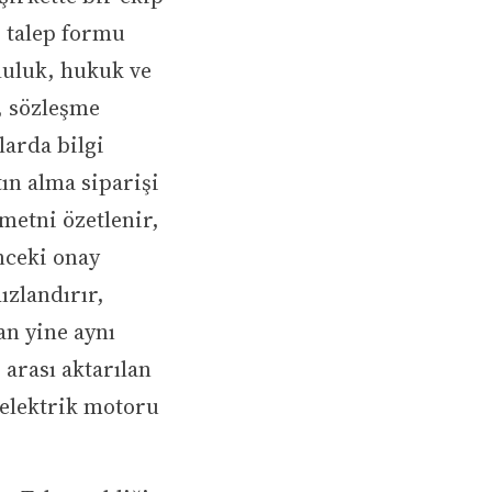
r talep formu
luluk, hukuk ve
r, sözleşme
larda bilgi
ın alma siparişi
 metni özetlenir,
nceki onay
ızlandırır,
an yine aynı
 arası aktarılan
ş elektrik motoru