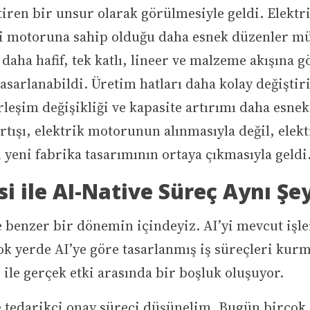
tiren bir unsur olarak görülmesiyle geldi. Elektr
i motoruna sahip olduğu daha esnek düzenler m
 daha hafif, tek katlı, lineer ve malzeme akışına 
asarlanabildi. Üretim hatları daha kolay değiştiri
rleşim değişikliği ve kapasite artırımı daha esnek
artışı, elektrik motorunun alınmasıyla değil, elek
yeni fabrika tasarımının ortaya çıkmasıyla geldi
si ile AI-Native Süreç Aynı Şe
 benzer bir dönemin içindeyiz. AI’yi mevcut işle
k yerde AI’ye göre tasarlanmış iş süreçleri kur
 ile gerçek etki arasında bir boşluk oluşuyor.
e tedarikçi onay süreci düşünelim. Bugün birçok 