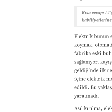
Kısa cevap:
AI’y
kabiliyetlerin
Elektrik bunun e
koymak, otomati
fabrika eski buh
sağlanıyor, kayış
geldiğinde ilk r
içine elektrik m
edildi. Bu yakla
yaratmadı.
Asıl kırılma, el