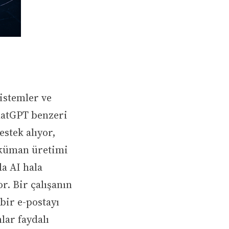
sistemler ve
hatGPT benzeri
stek alıyor,
oküman üretimi
a AI hala
r. Bir çalışanın
 bir e-postayı
lar faydalı