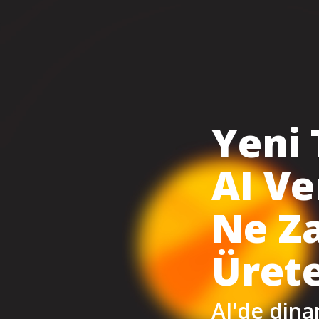
Yeni 
AI Ve
Ne Z
Üret
AI'de dina