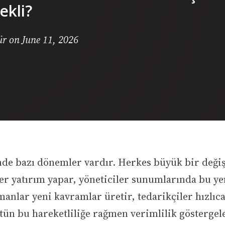
ekli?
ür on June 11, 2026
nde bazı dönemler vardır. Herkes büyük bir deği
ler yatırım yapar, yöneticiler sunumlarında bu ye
anlar yeni kavramlar üretir, tedarikçiler hızlıc
ütün bu hareketliliğe rağmen verimlilik göstergel