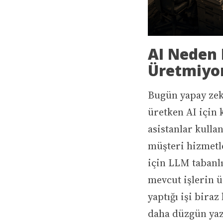
AI Neden
Üretmiyo
Bugün yapay zeka
üretken AI için
asistanlar kulla
müşteri hizmetl
için LLM tabanl
mevcut işlerin ü
yaptığı işi biraz
daha düzgün yazı