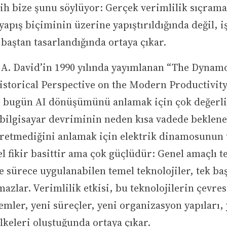
rih bize şunu söylüyor: Gerçek verimlilik sıçrama
 yapış biçiminin üzerine yapıştırıldığında değil, i
 baştan tasarlandığında ortaya çıkar.
 A. David’in 1990 yılında yayımlanan “The Dynam
storical Perspective on the Modern Productivit
si bugün AI dönüşümünü anlamak için çok değerli
 bilgisayar devriminin neden kısa vadede beklene
üretmediğini anlamak için elektrik dinamosunun 
 fikir basittir ama çok güçlüdür: Genel amaçlı te
e sürece uygulanabilen temel teknolojiler, tek ba
mazlar. Verimlilik etkisi, bu teknolojilerin çevre
emler, yeni süreçler, yeni organizasyon yapıları, 
ilkeleri oluştuğunda ortaya çıkar.