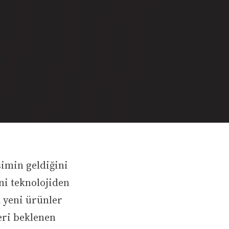
şimin geldiğini
ni teknolojiden
a yeni ürünler
eri beklenen