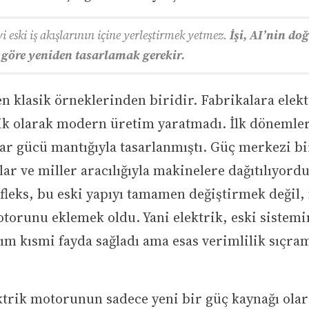
i eski iş akışlarının içine yerleştirmek yetmez.
İşi, AI’nin do
e göre yeniden tasarlamak gerekir.
n klasik örneklerinden biridir. Fabrikalara elek
k olarak modern üretim yaratmadı. İlk dönemle
ar gücü mantığıyla tasarlanmıştı. Güç merkezi b
lar ve miller aracılığıyla makinelere dağıtılıyordu
efleks, bu eski yapıyı tamamen değiştirmek değil
otorunu eklemek oldu. Yani elektrik, eski sistem
şım kısmi fayda sağladı ama esas verimlilik sıçra
ektrik motorunun sadece yeni bir güç kaynağı olar